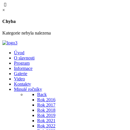
×
Chyba
Kategorie nebyla nalezena
Úvod
O slavnosti
Program
Informace
Galerie
Video
Kontakty
Minulé ročníky
Back
Rok 2016
Rok 2017
Rok 2018
Rok 2019
Rok 2021
Rok 2022