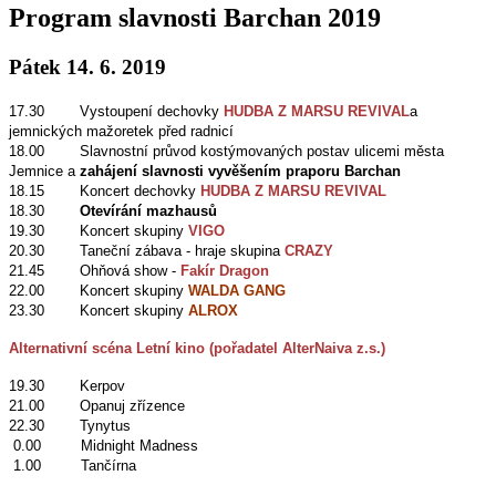
Program slavnosti Barchan 2019
Pátek 14. 6. 2019
17.30 Vystoupení dechovky
HUDBA Z MARSU REVIVAL
a
jemnických mažoretek před radnicí
18.00 Slavnostní průvod kostýmovaných postav ulicemi města
Jemnice a
zahájení slavnosti vyvěšením praporu Barchan
18.15
Koncert dechovky
HUDBA Z MARSU REVIVAL
18.30
Otevírání mazhausů
19.30 Koncert skupiny
VIGO
20.30 Taneční zábava - hraje skupina
CRAZY
21.45 Ohňová show -
Fakír Dragon
22.00 Koncert skupiny
WALDA GANG
23.30 Koncert skupiny
ALROX
Alternativní scéna Letní kino (pořadatel AlterNaiva z.s.)
19.30 Kerpov
21.00 Opanuj zřízence
22.30 Tynytus
0.00 Midnight Madness
1.00 Tančírna