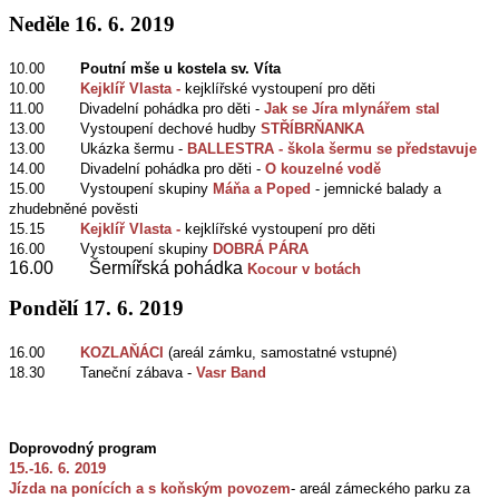
Neděle 16. 6. 2019
10.00
Poutní mše u kostela sv. Víta
10.00
Kejklíř Vlasta -
kejklířské vystoupení pro děti
11.00 Divadelní pohádka pro děti -
Jak se Jíra mlynářem stal
13.00 Vystoupení dechové hudby
STŘÍBRŇANKA
13.00 Ukázka šermu -
BALLESTRA - škola šermu se představuje
14.00 Divadelní pohádka pro děti -
O kouzelné vodě
15.00 Vystoupení skupiny
Máňa a Poped
- jemnické balady a
zhudebněné pověsti
15.15
Kejklíř Vlasta -
kejklířské vystoupení pro děti
16.00 Vystoupení skupiny
DOBRÁ PÁRA
16.00 Šermířská pohádka
Kocour v botách
Pondělí 17. 6. 2019
16.00
KOZLAŇÁCI
(areál zámku, samostatné vstupné)
18.30 Taneční zábava -
Vasr Band
Doprovodný program
15.-16. 6. 2019
Jízda na ponících a s koňským povozem
- areál zámeckého parku za