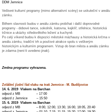
DDM Jemnice
Veškeré kulturní programy (mimo alternativní scény) se uskuteční v areálu
zámku.
Během slavnosti budou v areálu zámku probíhat i další doprovodné
programy - dobové tance, sokolník, katovna, kejklíř, střelnice, historická
tržnice a ukázky středověkého ležení a kuchyně.
Po celý víkend budou k dispozici městské mázhausy a historická krčma v
areálu zámku, tradiční trh a pouťové atrakce spolu s veškerým
historickým a kulturním programem. Vstup do bran města a areálu zámku
je zdarma (není-li uvedeno jinak).
Změna programu vyhrazena.
Zvláštní jízdní řád vlaku na trati Jemnice - M. Budějovice
14. 6. 2019 Vlakem na Barchan
odjezd z MB – 17:00
odjezd z Jemnice – 15:50
15. 6. 2019 Vlakem na Barchan
odjezd z MB – 8:00, 12:00, 13:30, 16:00, 18:05, 20:40
odjezd z Jemnice – 01:10, 7:15, 11:15, 15:20, 17:00, 19:30