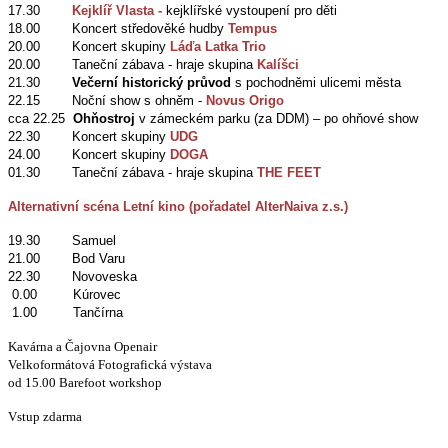
17.30
Kejklíř Vlasta -
kejklířské vystoupení pro děti
18.00 Koncert středověké hudby
Tempus
20.00 Koncert skupiny
Láďa Latka Trio
20.00 Taneční zábava - hraje skupina
Kalíšci
21.30
Večerní historický průvod
s pochodněmi ulicemi města
22.15 Noční show s ohněm -
Novus Origo
cca 22.25
Ohňostroj
v zámeckém parku (za DDM) – po ohňové show
22.30 Koncert skupiny
UDG
24.00 Koncert skupiny
DOGA
01.30 Taneční zábava - hraje skupina
THE FEET
Alternativní scéna Letní kino (pořadatel AlterNaiva z.s.)
19.30 Samuel
21.00 Bod Varu
22.30 Novoveska
0.00 Kúrovec
1.00 Tančírna
Kavárna a Čajovna Openair
Velkoformátová Fotografická výstava
od 15.00 Barefoot workshop
Vstup zdarma