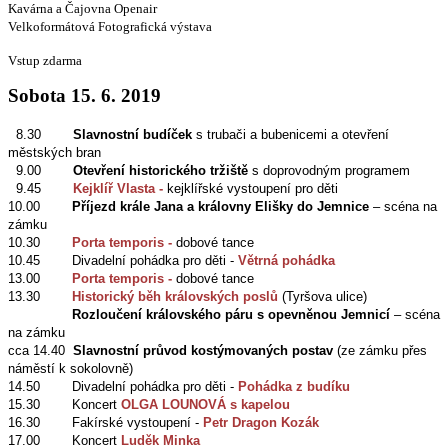
Kavárna a Čajovna Openair
Velkoformátová Fotografická výstava
Vstup zdarma
Sobota 15. 6. 2019
8.30
Slavnostní budíček
s trubači a bubenicemi a otevření
městských bran
9.00
Otevření historického tržiště
s doprovodným programem
9.45
Kejklíř Vlasta -
kejklířské vystoupení pro děti
10.00
Příjezd krále Jana a královny Elišky do Jemnice
– scéna na
zámku
10.30
Porta temporis -
dobové tance
10.45 Divadelní pohádka pro děti -
Větrná pohádka
13.00
Porta temporis -
dobové tance
13.30
Historický běh královských poslů
(Tyršova ulice)
Rozloučení královského páru s opevněnou Jemnicí
– scéna
na zámku
cca 14.40
Slavnostní průvod kostýmovaných postav
(ze zámku přes
náměstí k sokolovně)
14.50 Divadelní pohádka pro děti -
Pohádka z budíku
15.30 Koncert
OLGA LOUNOVÁ s kapelou
16.30 Fakírské vystoupení -
Petr Dragon Kozák
17.00 Koncert
Luděk Minka